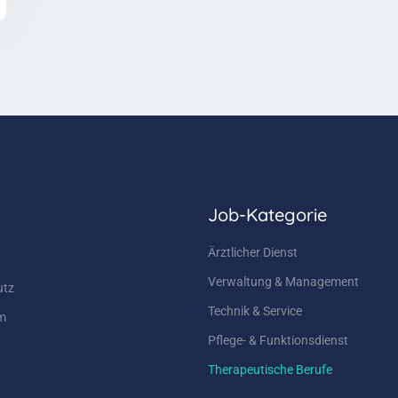
Job-Kategorie
Ärztlicher Dienst
Verwaltung & Management
utz
Technik & Service
m
Pflege- & Funktionsdienst
Therapeutische Berufe